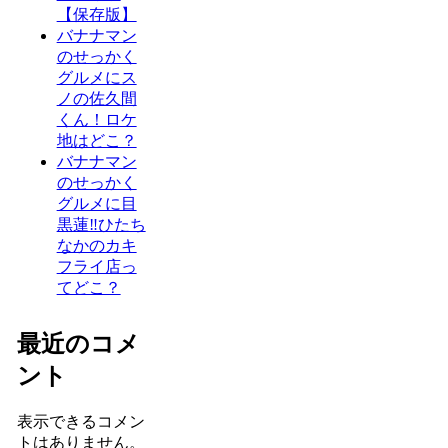
【保存版】
バナナマン
のせっかく
グルメにス
ノの佐久間
くん！ロケ
地はどこ？
バナナマン
のせっかく
グルメに目
黒蓮‼ひたち
なかのカキ
フライ店っ
てどこ？
最近のコメ
ント
表示できるコメン
トはありません。