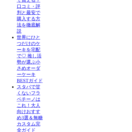
で買える？
口コミ・評
判と最安で
購入する方
法を徹底解
説
世界にひと
つだけのケ
ーキを宅配
で♡ 推し活
勢が選ぶ小
さめオーダ
ーケーキ
BESTガイド
スタバで甘
くないフラ
ペチーノは
これ！大人
向けおすす
め3選＆無糖
カスタム完
全ガイド