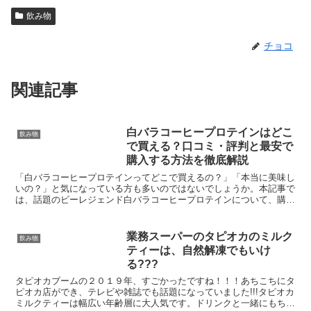
飲み物
チョコ
関連記事
白バラコーヒープロテインはどこ
飲み物
で買える？口コミ・評判と最安で
購入する方法を徹底解説
「白バラコーヒープロテインってどこで買えるの？」「本当に美味し
いの？」と気になっている方も多いのではないでしょうか。本記事で
は、話題のビーレジェンド白バラコーヒープロテインについて、購入
できる場所や最もお得に買う方法、実際の口コミ・評判を詳...
業務スーパーのタピオカのミルク
飲み物
ティーは、自然解凍でもいけ
る???
タピオカブームの２０１９年、すごかったですね！！！あちこちにタ
ピオカ店ができ、テレビや雑誌でも話題になっていました!!!タピオカ
ミルクティーは幅広い年齢層に大人気です。ドリンクと一緒にもちも