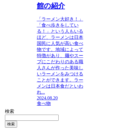
館の紹介
「ラーメン大好き！」
「食べ歩きをしてい
る！」という人もいる
ほど、ラーメンは日本
国民に人気が高い食べ
物です。地域によって
特徴があり、麺やスー
プにこだわりのある職
人さんが作った美味し
いラーメンをみつける
ことができます。ラー
メンは日本食だといわ
れ...
2024.08.20
食べ物
検索
検索