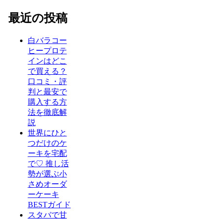
最近の投稿
白バラコー
ヒープロテ
インはどこ
で買える？
口コミ・評
判と最安で
購入する方
法を徹底解
説
世界にひと
つだけのケ
ーキを宅配
で♡ 推し活
勢が選ぶ小
さめオーダ
ーケーキ
BESTガイド
スタバで甘