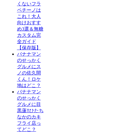
くないフラ
ペチーノは
これ！大人
向けおすす
め3選＆無糖
カスタム完
全ガイド
【保存版】
バナナマン
のせっかく
グルメにス
ノの佐久間
くん！ロケ
地はどこ？
バナナマン
のせっかく
グルメに目
黒蓮‼ひたち
なかのカキ
フライ店っ
てどこ？