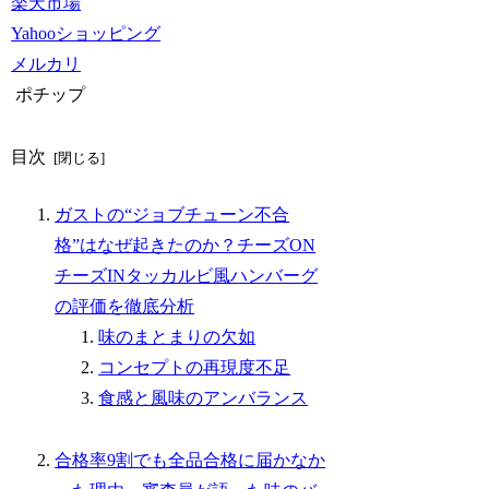
楽天市場
Yahooショッピング
メルカリ
ポチップ
目次
ガストの“ジョブチューン不合
格”はなぜ起きたのか？チーズON
チーズINタッカルビ風ハンバーグ
の評価を徹底分析
味のまとまりの欠如
コンセプトの再現度不足
食感と風味のアンバランス
合格率9割でも全品合格に届かなか