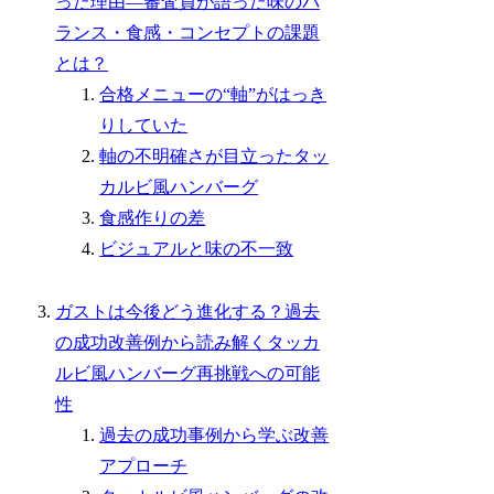
った理由―審査員が語った味のバ
ランス・食感・コンセプトの課題
とは？
合格メニューの“軸”がはっき
りしていた
軸の不明確さが目立ったタッ
カルビ風ハンバーグ
食感作りの差
ビジュアルと味の不一致
ガストは今後どう進化する？過去
の成功改善例から読み解くタッカ
ルビ風ハンバーグ再挑戦への可能
性
過去の成功事例から学ぶ改善
アプローチ