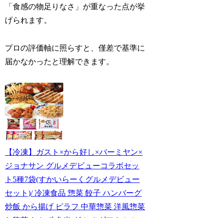
「食感の物足りなさ」が重なった点が挙
げられます。
プロの評価軸に照らすと、僅差で基準に
届かなかったと理解できます。
【冷凍】ガスト×から好し×バーミヤン×
ジョナサン グルメデビューコラボセッ
ト5種7袋(すかいらーくグルメデビュー
セット)/ 冷凍食品 惣菜 餃子 ハンバーグ
炒飯 から揚げ ピラフ 中華惣菜 洋風惣菜