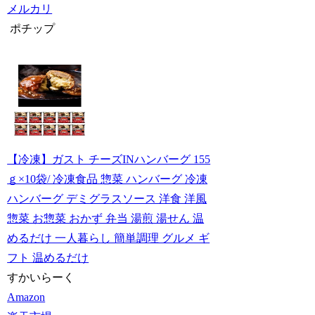
メルカリ
ポチップ
【冷凍】ガスト チーズINハンバーグ 155
ｇ×10袋/ 冷凍食品 惣菜 ハンバーグ 冷凍
ハンバーグ デミグラスソース 洋食 洋風
惣菜 お惣菜 おかず 弁当 湯煎 湯せん 温
めるだけ 一人暮らし 簡単調理 グルメ ギ
フト 温めるだけ
すかいらーく
Amazon