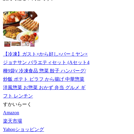
【冷凍】ガスト×から好し×バーミヤン×
ジョナサン バラエティセット (Aセット4
種9袋)/ 冷凍食品 惣菜 餃子 ハンバーグ/
炒飯 ポテト ピラフ から揚げ 中華惣菜
洋風惣菜 お惣菜 おかず 弁当 グルメ ギ
フト レンチン
すかいらーく
Amazon
楽天市場
Yahooショッピング