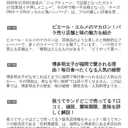
2025年11月8日放送の「ジョブチューン」で話題となったガスト
の“従業員イチ押しメニュー”。その中で唯一不合格となった「チーズ
ONチーズINタッカルビ風ハンバーグ」は、プロの厳しい評価を受け
つつも、強い個性と魅力を持つ注目メニューでした。...
ピエール・エルメのマカロン！バ
食べ物
ラ売り店舗と味の魅力を紹介
ピエール・エルメのマカロンは、芸術品のような美しさと独創的なフ
レーバーで、多くのスイーツファンを魅了しています。「バラ売りで
買える店舗は？」「種類はどんなものがある？」「どうやって選べば
いい？」など、初めての方には疑問も多いはず。本記事では...
博多明太子が福岡で愛される理
食べ物
由！毎日食べたくなる人気の秘密
博多明太子がなぜこれほどまでに福岡で毎日食べられるほど人気なの
か──。その理由は、単なる“辛い魚卵”では語り尽くせません。この記
事では、博多明太子の歴史・味の秘密・贈答文化・人気料理までを徹
底解説します。この記事を読むことで、福岡の人々がな...
祝うてサンドどこで売ってる？口
食べ物
コミ、値段、賞味期限、意味を詳
しく解説！
祝うてサンドはどこで売ってる？販売店情報をチェック！祝うてサン
ドの販売店である「石村萬盛堂」は、福岡なら博多区にある本店以外