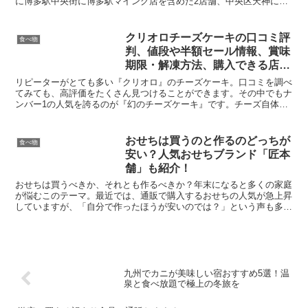
に博多駅中央街に博多駅マイング店を含めた2店舗、中央区天神に三
越店、福岡空港に福岡空港店、東区香椎浜にイオンモール香...
クリオロチーズケーキの口コミ評
食べ物
判、値段や半額セール情報、賞味
期限・解凍方法、購入できる店舗
や通販、天空のチーズケーキとの
リピーターがとても多い『クリオロ』のチーズケーキ。口コミを調べ
違いを徹底解説！
てみても、高評価をたくさん見つけることができます。その中でもナ
ンバー1の人気を誇るのが『幻のチーズケーキ』です。チーズ自体が
あまり好きではないなどチーズケーキが苦手な人もいますよ...
おせちは買うのと作るのどっちが
食べ物
安い？人気おせちブランド「匠本
舗」も紹介！
おせちは買うべきか、それとも作るべきか？年末になると多くの家庭
が悩むこのテーマ。最近では、通販で購入するおせちの人気が急上昇
していますが、「自分で作ったほうが安いのでは？」という声も多く
聞かれます。本記事では、「おせち 買う 作る どっちが...
九州でカニが美味しい宿おすすめ5選！温
泉と食べ放題で極上の冬旅を