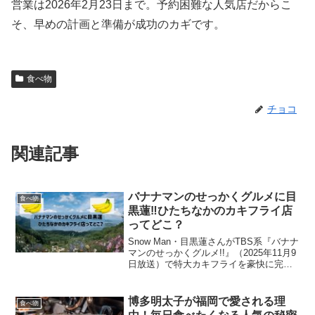
営業は2026年2月23日まで。予約困難な人気店だからこ
そ、早めの計画と準備が成功のカギです。
食べ物
チョコ
関連記事
バナナマンのせっかくグルメに目
食べ物
黒蓮‼ひたちなかのカキフライ店
ってどこ？
Snow Man・目黒蓮さんがTBS系『バナナ
マンのせっかくグルメ!!』（2025年11月9
日放送）で特大カキフライを豪快に完食
して話題になったのは、茨城県ひたちな
か市の名店「とんカツと炭火焼肉 ふじ
屋」です。☆11月9日(日)よる7時〜 ...
博多明太子が福岡で愛される理
食べ物