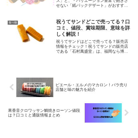
ス」と、・バリエーション豊富で飽きさ
せない「紙パックデザート」がおすす
め！いつもと違うお菓子がたべたいなー
と思う事ないですか？そんな時は業務ス
ーパーへおでかけしましょう。まずは最
祝うてサンドどこで売ってる？口
食べ物
強コスパの「チューロス」！...
コミ、値段、賞味期限、意味を詳
しく解説！
祝うてサンドはどこで売ってる？販売店
情報をチェック！祝うてサンドの販売店
である「石村萬盛堂」は、福岡なら博多
区にある本店以外に博多駅中央街に博多
駅マイング店を含めた2店舗、中央区天神
に三越店、福岡空港に福岡空港店、東区
香椎浜にイオンモール香...
ピエール・エルメのマカロン！バラ売り
店舗と味の魅力を紹介
果香音クロワッサン鯛焼きローソン値段
は？口コミと通販情報まとめ