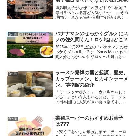
由！毎日食べたくなる人気の秘密
博多明太子がなぜこれほどまでに福岡で
毎日食べられるほど人気なのか──。その
理由は、単なる“辛い魚卵”では語り尽くせ
ません。この記事では、博多明太子の歴
史・味の秘密・贈答文化・人気料理まで
を徹底解説します。この記事を読むこと
バナナマンのせっかくグルメにス
食べ物
で、福岡の人々がな...
ノの佐久間くん！ロケ地はどこ？
2025年11月23日放送の「バナナマンのせ
っかくグルメ!!」では、Snow Man・佐久
間大介さんがついに初ロケへ！舞台とな
るのは、情緒あふれる“小江戸”こと埼玉県
川越市。地元の人に聞いて名物グルメを
巡る人気企画で、佐久間くんならではの
ラーメン発祥の国と起源、歴史、
食べ物
明...
カップラーメン、ヒカキンラーメ
ン、博物館の紹介
「ラーメン大好き！」「食べ歩きをして
いる！」という人もいるほど、ラーメン
は日本国民に人気が高い食べ物です。地
域によって特徴があり、麺やスープにこ
だわりのある職人さんが作った美味しい
ラーメンをみつけることができます。ラ
業務スーパーのおすすめお菓子
食べ物
ーメンは日本食だといわれ...
は???
・安くておいしい最強お菓子「チューロ